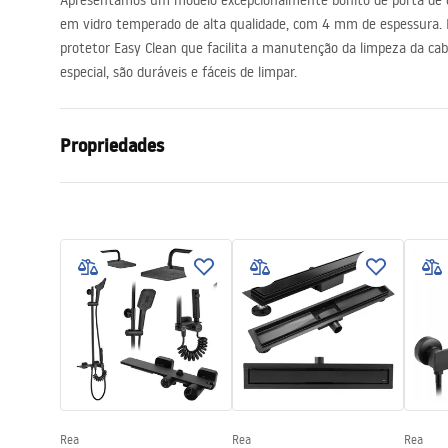
Apresentamos um modelo excepcionalmente bonito de porta de d
acessórios de casa de banho
em vidro temperado de alta qualidade, com 4 mm de espessura
protetor Easy Clean que facilita a manutenção da limpeza da ca
especial, são duráveis ​​e fáceis de limpar.
Propriedades
Como abrir a porta
Dobrável
Tamanho da porta
80
Direção da porta
Universal
Espessura do vidro
4 milímetro
A altura da porta do chuveiro
195
cm
Material do perfil
Alumínio
Material de manuseamento
Latão
Revestimento Fácil e Limpo
Sim
Rea
Rea
Rea