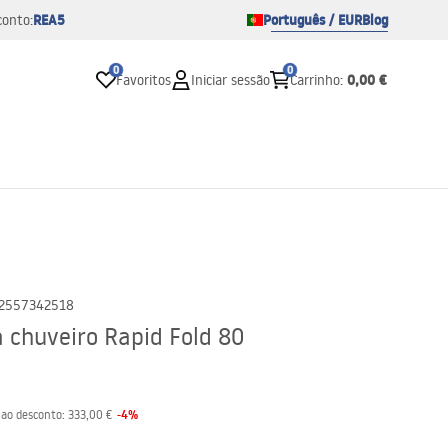
REA5
Português / EUR
Blog
conto:
0
0
0,00 €
Favoritos
Iniciar sessão
Carrinho
:
2557342518
 chuveiro Rapid Fold 80
-
4
%
 ao desconto:
333,00 €