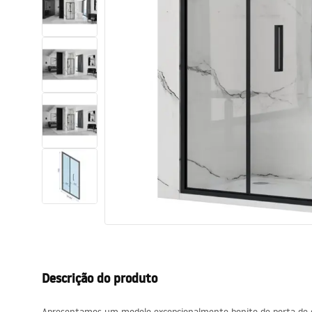
Sanitas, lavatórios
Lava-louças e lavatórios de casa
de banho
Cabinas de duche de casa de
banho
Misturadores de casa de banho
Chuveiros de casa de banho
Cozinha
Descrição do produto
Acessórios de casa de banho,