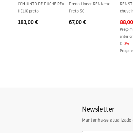
Perfis de acabamento
Preto
CONJUNTO DE DUCHE REA
Dreno Linear REA Neox
REA ST
HELIX preto
Preto 50
chuvei
Ajuste de perfil
785 - 805
monof
Conjunto de juntas incluído
Sim
183,00 €
67,00 €
88,00
Preço ma
Pode ser instalado sem uma base de duche
Sim
anterior
Garantia
24 meses
€
-
2
%
Preço re
Newsletter
Mantenha-se atualizado 