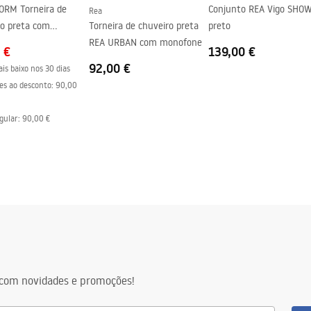
ORM Torneira de
Conjunto REA Vigo SHO
Rea
ro preta com
Torneira de chuveiro preta
preto
 mm
one
REA URBAN com monofone
 €
139,00 €
92,00 €
is baixo nos 30 dias
es ao desconto:
90,00
gular
:
90,00 €
com novidades e promoções!