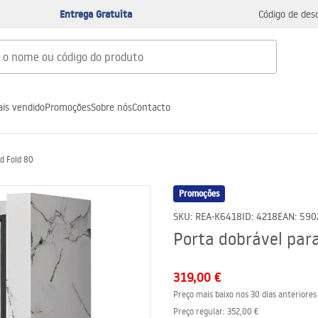
Entrega Gratuita
Código de des
is vendido
Promoções
Sobre nós
Contacto
d Fold 80
Promoções
SKU
:
REA-K6418
ID
:
4218
EAN
:
590
Porta dobrável para
319,00 €
Preço mais baixo nos 30 dias anteriores
Preço regular
:
352,00 €