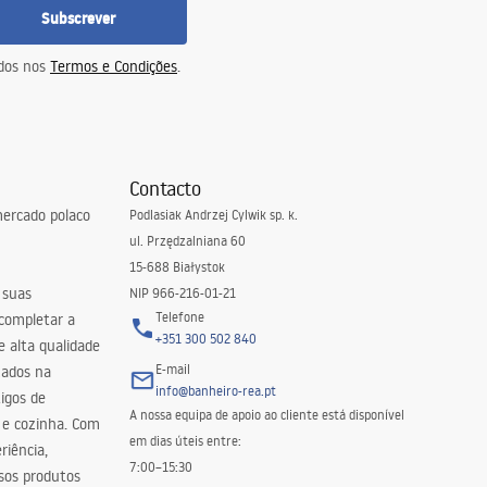
Subscrever
idos nos
Termos e Condições
.
Contacto
ercado polaco
Podlasiak Andrzej Cylwik sp. k.
ul. Przędzalniana 60
15-688 Białystok
 suas
NIP 966-216-01-21
Telefone
 completar a
+351 300 502 840
 alta qualidade
E-mail
zados na
info@banheiro-rea.pt
igos de
A nossa equipa de apoio ao cliente está disponível
 e cozinha. Com
em dias úteis entre:
riência,
7:00–15:30
sos produtos