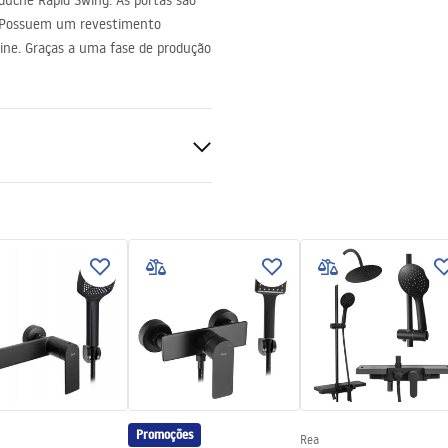
uche Rapid Swing. As portas são
. Possuem um revestimento
bine. Graças a uma fase de produção
s
Promoções
Rea