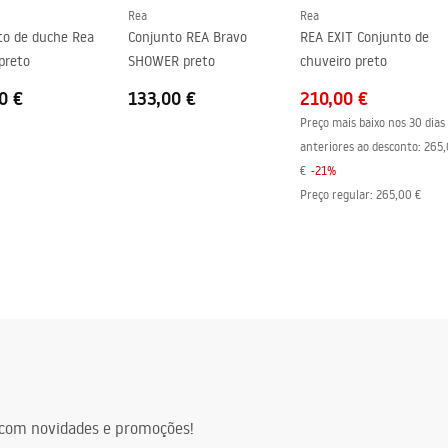
00-920, 1000-1020
Rea
Rea
to de duche Rea
Conjunto REA Bravo
REA EXIT Conjunto de
preto
SHOWER preto
chuveiro preto
0 €
133,00 €
210,00 €
Preço mais baixo nos 30 dias
anteriores ao desconto:
265,
€
-
21
%
Preço regular
:
265,00 €
com novidades e promoções!