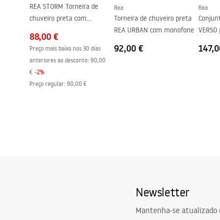
Ajuste de perfil
800-820, 9
REA STORM Torneira de
Rea
Rea
chuveiro preta com
Torneira de chuveiro preta
Conjun
Conjunto de juntas incluído
Sim
monofone
REA URBAN com monofone
VERSO 
Pode ser instalado sem uma base de duche
Sim
88,00 €
92,00 €
147,0
Preço mais baixo nos 30 dias
Garantia
24 meses
anteriores ao desconto:
90,00
€
-
2
%
Preço regular
:
90,00 €
Newsletter
Mantenha-se atualizado 