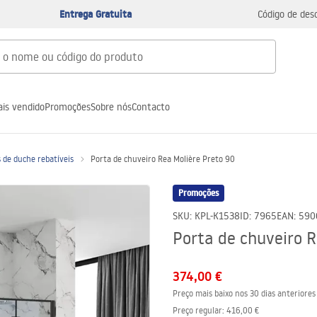
Entrega Gratuita
Código de des
is vendido
Promoções
Sobre nós
Contacto
s de duche rebatíveis
Porta de chuveiro Rea Molière Preto 90
Promoções
SKU
:
KPL-K1538
ID
:
7965
EAN
:
590
Porta de chuveiro R
374,00 €
Preço mais baixo nos 30 dias anteriores
Preço regular
:
416,00 €