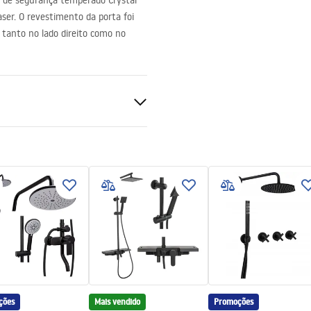
 de segurança temperado Crystal
aser. O revestimento da porta foi
 tanto no lado direito como no
s
os os lados do vidro
ções
Mais vendido
Promoções