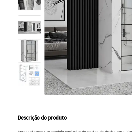
Sanitas, lavatórios
Lava-louças e lavatórios de casa
de banho
Cabinas de duche de casa de
banho
Misturadores de casa de banho
Chuveiros de casa de banho
Cozinha
Descrição do produto
Acessórios de casa de banho,