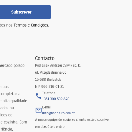
Subscrever
idos nos
Termos e Condições
.
Contacto
ercado polaco
Podlasiak Andrzej Cylwik sp. k.
ul. Przędzalniana 60
15-688 Białystok
 suas
NIP 966-216-01-21
Telefone
 completar a
+351 300 502 840
 alta qualidade
E-mail
zados na
info@banheiro-rea.pt
igos de
A nossa equipa de apoio ao cliente está disponível
 e cozinha. Com
em dias úteis entre:
riência,