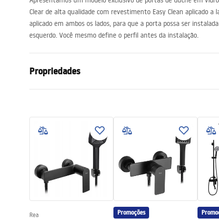
Apresentamos um modelo exclusivo de portas de duche em vidro
acessórios de casa de banho
Clear de alta qualidade com revestimento Easy Clean aplicado a l
aplicado em ambos os lados, para que a porta possa ser instalada
esquerdo. Você mesmo define o perfil antes da instalação.
Propriedades
Como abrir a porta
Dobrável
Tamanho da porta
90
Espessura do vidro
6 milímetro
A altura da porta do chuveiro
190
cm
Material do perfil
Alumínio
Material de manuseamento
Latão
Revestimento Fácil e Limpo
Sim, em amb
Perfis de acabamento
Preto
Promoções
Promo
Rea