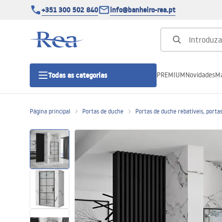
+351 300 502 840
info@banheiro-rea.pt
PREMIUM
Novidades
Ma
Todas as categorias
Página principal
Portas de duche
Portas de duche rebatíveis, porta
Cabines de duche 90x90, 80x80 e
outras
Portas de duche
Bases de duche de casa de banho
Sumidouros de duche