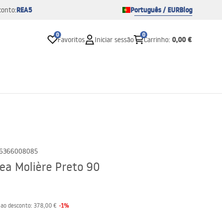
REA5
Português / EUR
Blog
conto:
0
0
0,00 €
Favoritos
Iniciar sessão
Carrinho
:
6366008085
ea Molière Preto 90
-
1
%
 ao desconto:
378,00 €