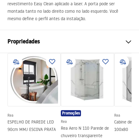
revestimento Easy Clean aplicado a laser. A porta pode ser
montada tanto no lado direito como no lado esquerdo. Você
mesmo define o perfil antes da instalação.
Propriedades
Como abrir a porta
Dobrável
Tamanho da porta
100
Direção da porta
Universal
Espessura do vidro
6 milímetros
A altura da porta do chuveiro
190
cm
Material do perfil
Alumínio
Promoções
Rea
Rea
Material de manuseamento
Latão
ESPELHO DE PAREDE LED
Rea
Cabine de du
Revestimento Fácil e Limpo
Sim, em ambos os lados do
Rea Aero N 110 Parede de
90cm MMJ ESCOVA PRATA
100x80
vidro
chuveiro transparente