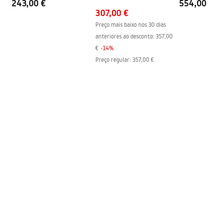
243,00 €
554,00 €
Perfis de acabamento
Cromo
307,00 €
Ajuste de perfil
1000-1020
Preço mais baixo nos 30 dias
anteriores ao desconto:
357,00
Conjunto de juntas incluído
Sim
€
-
14
%
Pode ser instalado sem uma
Sim
Preço regular
:
357,00 €
base de duche
Garantia
24 meses