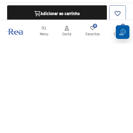
Adicionar ao carrinho
0
0
Menu
Conta
Favoritos
Carrinho
Newsletter
Mantenha-se atualizado com novidades e promoções!
Subscrever
Ao inserir e confirmar os seus dados, concorda em receber a
newsletter de acordo com os termos definidos nos
Termos e