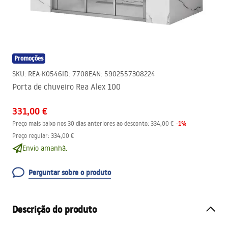
Promoções
SKU
:
REA-K0546
ID
:
7708
EAN
:
5902557308224
Porta de chuveiro Rea Alex 100
331,00 €
-
1
%
Preço mais baixo nos 30 dias anteriores ao desconto:
334,00 €
Preço regular
:
334,00 €
Envio amanhã.
Perguntar sobre o produto
Descrição do produto