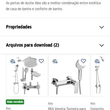
As portas de duche Alex são a melhor combinação entre estética
de casa de banho e conforto de banho.
Propriedades
Como abrir a porta
Deslizante
Arquivos para download (2)
Tamanho da porta
100
Espessura do vidro
4 milímetros
Instrukcja montażu
A altura da porta do chuveiro
190
cm
NOWA_Instrukcja_monta__u_Drzwi_ALEX.pdf
Material do perfil
Alumínio
Material de manuseamento
Latão
instrukcja
Perfis de acabamento
Cromo
Instrukcja_zmiany_kierunku_drzwi_ALEX.pdf
Ajuste de perfil
100 mm
Mais vendido
Conjunto de juntas incluído
Sim
Rea
Rea
Rea
REA Veneta Torneira para
Conjunto de 