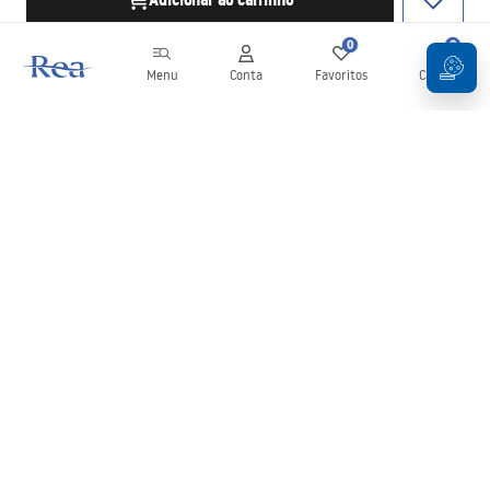
Adicionar ao carrinho
0
0
Menu
Conta
Favoritos
Carrinho
Newsletter
Mantenha-se atualizado com novidades e promoções!
Subscrever
Ao inserir e confirmar os seus dados, concorda em receber a
newsletter de acordo com os termos definidos nos
Termos e
Condições
.