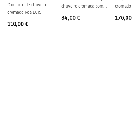
Pode ser instalado sem uma
Sim
Conjunto de chuveiro
chuveiro cromada com
cromado REA
base de duche
cromado Rea LUIS
monofone
84,00 €
176,00 €
Garantia
24 meses
110,00 €