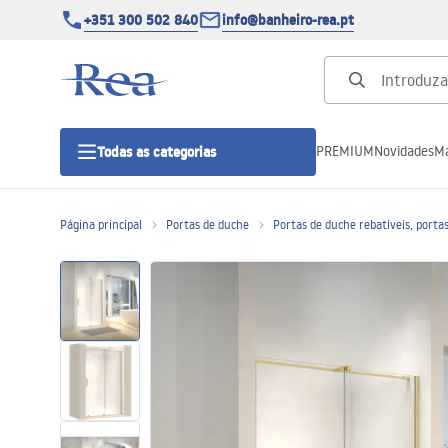
+351 300 502 840
info@banheiro-rea.pt
PREMIUM
Novidades
Ma
Todas as categorias
Página principal
Portas de duche
Portas de duche rebatíveis, porta
Cabines de duche 90x90, 80x80 e
outras
Portas de duche
Bases de duche de casa de banho
Sumidouros de duche