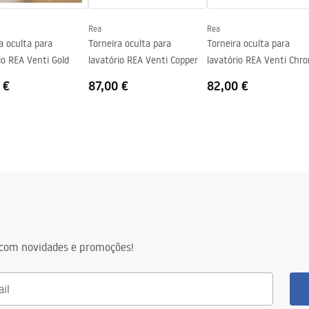
s lados do vidro
Rea
Rea
ado
a oculta para
Torneira oculta para
Torneira oculta para
io REA Venti Gold
lavatório REA Venti Copper
lavatório REA Venti Chr
 €
87,00 €
82,00 €
com novidades e promoções!