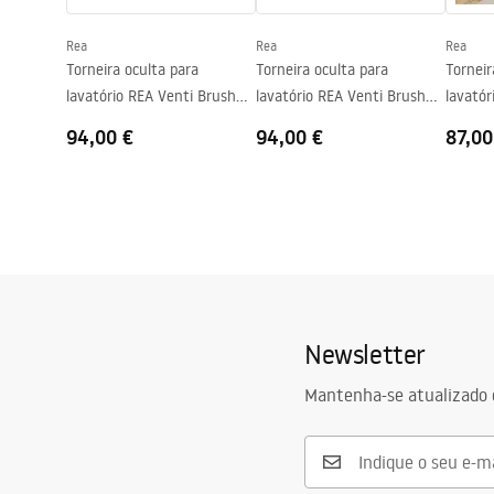
Revestimento Fácil e Limpo
Sim, num do
Rea
Rea
Rea
Perfis de acabamento
Ouro escov
Torneira oculta para
Torneira oculta para
Torneir
Ajuste de perfil
2 cm
lavatório REA Venti Brush
lavatório REA Venti Brush
lavatór
Conjunto de juntas incluído
Sim
Gold
Copper
94,00 €
94,00 €
87,00
Pode ser instalado sem uma base de duche
Sim
Garantia
24 meses
Newsletter
Mantenha-se atualizado 