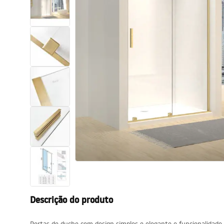
Sanitas, lavatórios
Lava-louças e lavatórios de casa
de banho
Cabinas de duche de casa de
banho
Misturadores de casa de banho
Chuveiros de casa de banho
Cozinha
Descrição do produto
Acessórios de casa de banho,