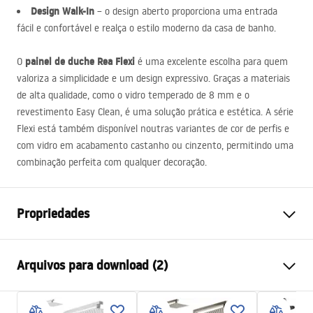
Design Walk-In
– o design aberto proporciona uma entrada
fácil e confortável e realça o estilo moderno da casa de banho.
painel de duche Rea Flexi
O
é uma excelente escolha para quem
valoriza a simplicidade e um design expressivo. Graças a materiais
de alta qualidade, como o vidro temperado de 8 mm e o
revestimento Easy Clean, é uma solução prática e estética. A série
Flexi está também disponível noutras variantes de cor de perfis e
com vidro em acabamento castanho ou cinzento, permitindo uma
combinação perfeita com qualquer decoração.
Propriedades
Tamanho da cabina
140
Arquivos para download (2)
Cor
Preto
Tipo de cabina
Entrada
Informacje o bezpieczeństwie