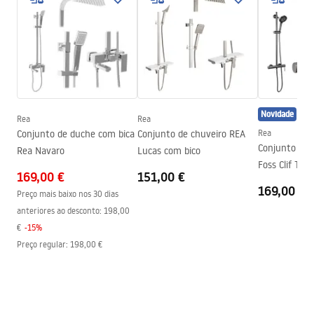
Cor do vidro
Transparente 8mm
WARUNKI_BEZPIECZENSTWA_KABINY_DRZWI_PARAWAN
Seria
Flexi
Y.pdf
Assembléia
Em uma base de chuveiro ou
piso
Manual de instalação
Altura (mm)
1950
mm
Instrukcja_monta__u___cianki_Flexi.pdf
Direção da cabina
Universal
Novidade
Rea
Rea
Garantia
24 meses
Conjunto de duche com bica
Conjunto de chuveiro REA
Rea
Conjunto de 
Rea Navaro
Lucas com bico
Revestimento Fácil e Limpo
Sim, num dos lados do vidro
Foss Clif Tita
169,00 €
151,00 €
169,00 €
Preço mais baixo nos 30 dias
anteriores ao desconto:
198,00
€
-
15
%
Preço regular
:
198,00 €