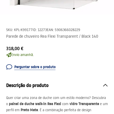
SKU
:
KPL-K99177
ID
:
12273
EAN
:
5906366028229
Parede de chuveiro Rea Flexi Transparent / Black 140
318,00 €
Envio amanhã.
Perguntar sobre o produto
Descrição do produto
Quer criar uma zona de duche com um estilo moderno? Descubra
painel de duche walk-in Rea Flexi
vidro Transparente
o
com
e um
Preto Mate
perfil em
. É a combinação perfeita de design