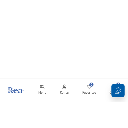
0
0
Menu
Conta
Favoritos
Carrinho
Newsletter
Mantenha-se atualizado com novidades e promoções!