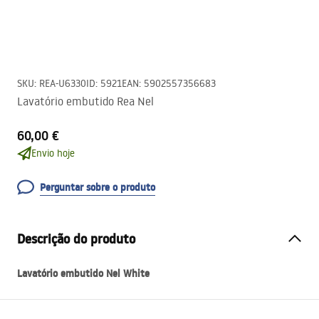
SKU
:
REA-U6330
ID
:
5921
EAN
:
5902557356683
Lavatório embutido Rea Nel
60,00 €
Envio hoje
Perguntar sobre o produto
Descrição do produto
Lavatório embutido Nel White