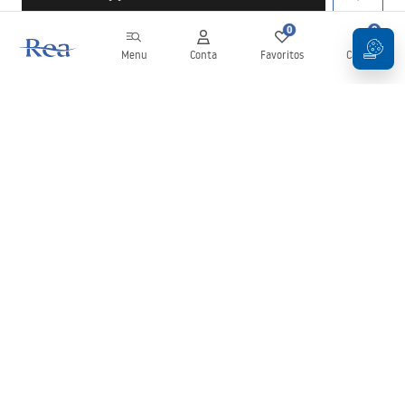
0
0
Menu
Conta
Favoritos
Carrinho
Newsletter
Mantenha-se atualizado com novidades e promoções!
Subscrever
Ao inserir e confirmar os seus dados, concorda em receber a
newsletter de acordo com os termos definidos nos
Termos e
Condições
.