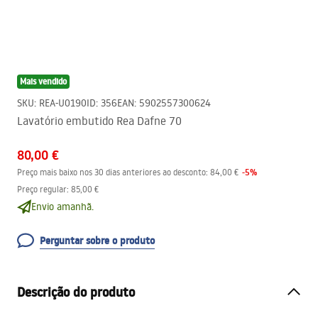
Mais vendido
SKU
:
REA-U0190
ID
:
356
EAN
:
5902557300624
Lavatório embutido Rea Dafne 70
80,00 €
-
5
%
Preço mais baixo nos 30 dias anteriores ao desconto:
84,00 €
Preço regular
:
85,00 €
Envio amanhã.
Perguntar sobre o produto
Descrição do produto