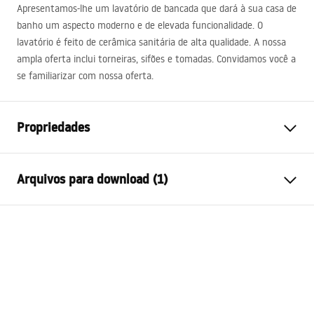
Apresentamos-lhe um lavatório de bancada que dará à sua casa de
banho um aspecto moderno e de elevada funcionalidade. O
lavatório é feito de cerâmica sanitária de alta qualidade. A nossa
ampla oferta inclui torneiras, sifões e tomadas. Convidamos você a
se familiarizar com nossa oferta.
Propriedades
Método de instalação
Embutida
Arquivos para download (1)
Materiais
Cerâmica sanitária
Cor
Branco
Condições de garantia
Acabamento
Brilhante
Warranty_Terms_and_Conditions_Basins_-_5.pdf
Comprimento
720
mm
Largura
465
mm
Altura
170
mm