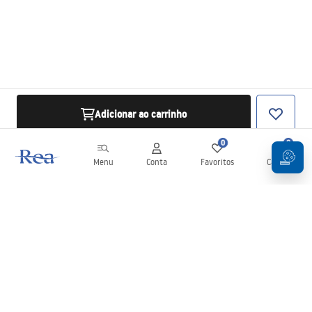
Adicionar ao carrinho
0
0
Menu
Conta
Favoritos
Carrinho
Newsletter
Mantenha-se atualizado com novidades e promoções!