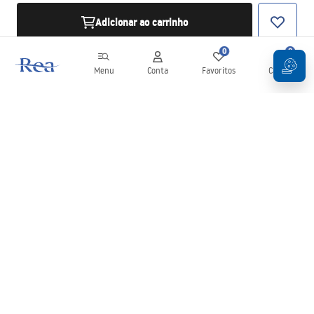
Adicionar ao carrinho
0
0
Menu
Conta
Favoritos
Carrinho
Newsletter
Mantenha-se atualizado com novidades e promoções!
Subscrever
Ao inserir e confirmar os seus dados, concorda em receber a
newsletter de acordo com os termos definidos nos
Termos e
Condições
.