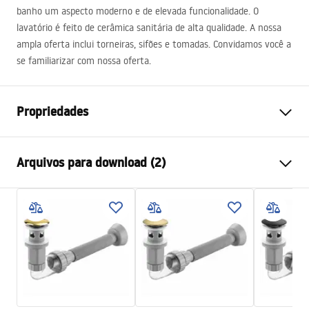
banho um aspecto moderno e de elevada funcionalidade. O
lavatório é feito de cerâmica sanitária de alta qualidade. A nossa
ampla oferta inclui torneiras, sifões e tomadas. Convidamos você a
se familiarizar com nossa oferta.
Propriedades
Método de instalação
De apoio
Arquivos para download (2)
Materiais
Cerâmica sanitária
Cor
Efeito pedra
Instruções de montagem
Acabamento
Brilhante
Basin.pdf
Comprimento
605
mm
Largura
360
mm
Condições de garantia
Altura
160
mm
Warranty_Terms_and_Conditions_Basins_-_5.pdf
Profundidade
100
mm