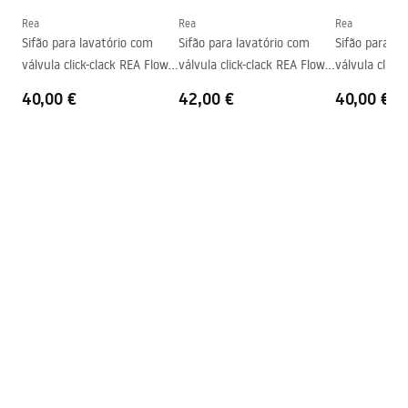
Forma
Oval
Rea
Rea
Rea
Sifão para lavatório com
Sifão para lavatório com
Sifão para la
Furo da bateria
Não
válvula click-clack REA Flow
válvula click-clack REA Flow
válvula click
Furo de transbordamento
Não
Gold
Brush Gold
Black
40,00 €
42,00 €
40,00 €