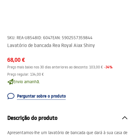
SKU
:
REA-U8548
ID
:
6047
EAN
:
5902557359844
Lavatório de bancada Rea Royal Aiax Shiny
68,00 €
-
34
%
Preço mais baixo nos 30 dias anteriores ao desconto:
103,00 €
Preço regular
:
134,00 €
Envio amanhã.
Perguntar sobre o produto
Descrição do produto
Apresentamos-lhe um lavatório de bancada que dará à sua casa de