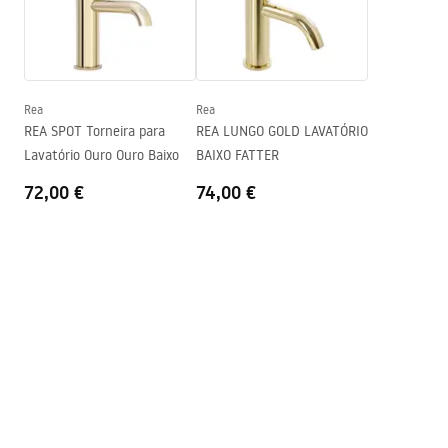
Largura
370
mm
Condições de garantia
Altura
140
mm
Warranty_Terms_and_Conditions_Basins_-_5.pdf
Profundidade
90
mm
Forma
Retangular
Rea
Rea
REA SPOT Torneira para
REA LUNGO GOLD LAVATÓRIO
Furo da bateria
Sim
Lavatório Ouro Ouro Baixo
BAIXO FATTER
Furo de transbordamento
Não
72,00 €
74,00 €