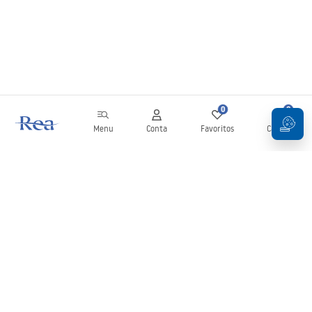
0
0
Menu
Conta
Favoritos
Carrinho
Newsletter
Mantenha-se atualizado com novidades e promoções!
Subscrever