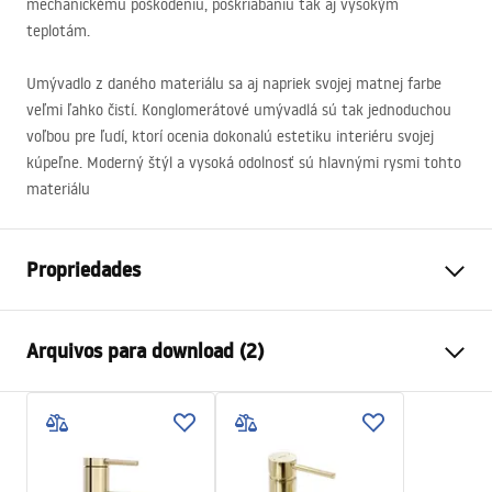
mechanickému poškodeniu, poškriabaniu tak aj vysokým
teplotám.
Umývadlo z daného materiálu sa aj napriek svojej matnej farbe
veľmi ľahko čistí. Konglomerátové umývadlá sú tak jednoduchou
voľbou pre ľudí, ktorí ocenia dokonalú estetiku interiéru svojej
kúpeľne. Moderný štýl a vysoká odolnosť sú hlavnými rysmi tohto
materiálu
Propriedades
Método de instalação
De apoio , Suspensa
Arquivos para download (2)
Materiais
Conglomerado
Cor
Branco
Instruções de montagem
Acabamento
Fosco
Basin.pdf
Comprimento
500
mm