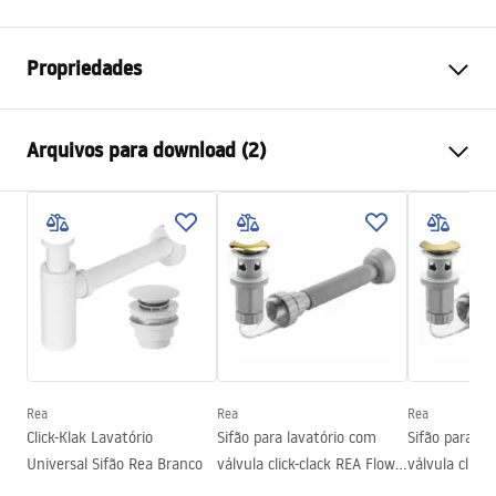
Propriedades
Método de instalação
De apoio
Arquivos para download (2)
Materiais
Cerâmica sanitária
Cor
Efeito pedra
Instruções de montagem
Acabamento
Brilhante
Basin.pdf
Comprimento
410
mm
Largura
345
mm
Condições de garantia
Altura
150
mm
Warranty_Terms_and_Conditions_Basins_-_5.pdf
Profundidade
110
mm
Forma
Oval
Rea
Rea
Rea
Click-Klak Lavatório
Sifão para lavatório com
Sifão para la
Furo da bateria
Não
Universal Sifão Rea Branco
válvula click-clack REA Flow
válvula click
Furo de transbordamento
Não
Gold
Brush Gold