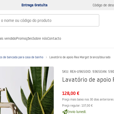
Entrega Gratuita
Código de des
is vendido
Promoções
Sobre nós
Contacto
os de bancada para casa de banho
Lavatório de apoio Rea Margot branco/dourado
SKU
:
REA-U9650
ID
:
9365
EAN
:
590
Lavatório de apoio
128,00 €
Preço mais baixo nos 30 dias anteriores
Preço regular
:
137,00 €
Envio lunedì.