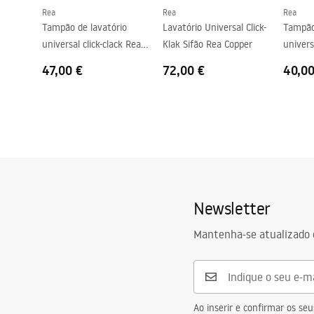
Rea
Rea
Rea
Furo de transbordamento
Não
Tampão de lavatório
Lavatório Universal Click-
Tampão
universal click-clack Rea
Klak Sifão Rea Copper
univers
Copper Brush
Copper
47,00 €
72,00 €
40,00
Newsletter
Mantenha-se atualizado 
Ao inserir e confirmar os s