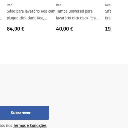
Rea
Rea
Rea
Sifão para lavatório Rea com
Tampa universal para
Sifão de garr
plugue click-clack Rea,
lavatório click-clack Rea
branco, baixo
NÍQUEL ESCOVADO
Brushed Nickel INOX
84,00 €
40,00 €
19,00 €
Subscrever
idos nos
Termos e Condições
.