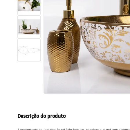
Sanitas, lavatórios
Lava-louças e lavatórios de casa
de banho
Cabinas de duche de casa de
banho
Misturadores de casa de banho
Chuveiros de casa de banho
Cozinha
Descrição do produto
Acessórios de casa de banho,