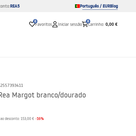
REA5
Português / EUR
Blog
conto:
0
0
0,00 €
Favoritos
Iniciar sessão
Carrinho
:
2557393411
 Rea Margot branco/dourado
-
16
%
 ao desconto:
153,00 €