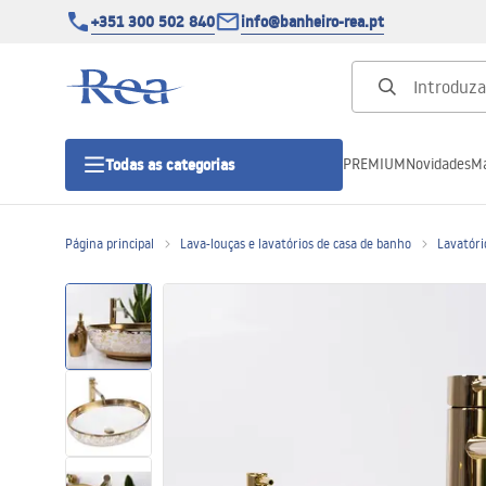
+351 300 502 840
info@banheiro-rea.pt
PREMIUM
Novidades
Ma
Todas as categorias
Página principal
Lava-louças e lavatórios de casa de banho
Lavatóri
Cabines de duche 90x90, 80x80 e
outras
Portas de duche
Bases de duche de casa de banho
Sumidouros de duche