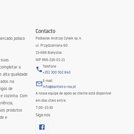
Contacto
ercado polaco
Podlasiak Andrzej Cylwik sp. k.
ul. Przędzalniana 60
15-688 Białystok
 suas
NIP 966-216-01-21
Telefone
 completar a
+351 300 502 840
 alta qualidade
E-mail
zados na
info@banheiro-rea.pt
igos de
A nossa equipa de apoio ao cliente está disponível
 e cozinha. Com
em dias úteis entre:
riência,
7:00–15:30
sos produtos
Siga-nos
de e