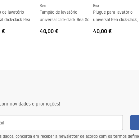
Rea
Rea
 de lavatório
Tampão de lavatório
Plugue para lavatório
al click-clack Rea
universal click-clack Rea Gold
universal Rea click-clack,
Antique
PRETO METÁLICO
 €
40,00 €
40,00 €
com novidades e promoções!
eus dados, concorda em receber a newsletter de acordo com os termos defin