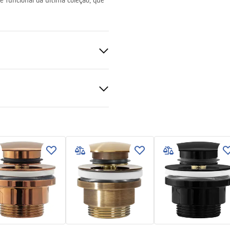
funcional da última coleção, que
nitária
ado, Padrão
ções de garantia
nty_Terms_and_Conditions_
_-_5.pdf