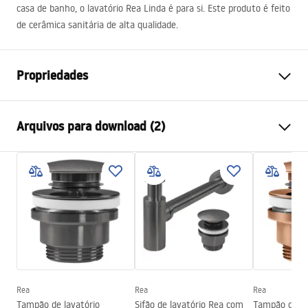
casa de banho, o lavatório Rea Linda é para si. Este produto é feito
de cerâmica sanitária de alta qualidade.
Propriedades
Método de instalação
De apoio
Arquivos para download (2)
Materiais
Cerâmica sanitária
Cor
Efeito pedra
Instruções de montagem
Acabamento
Fosco
Basin.pdf
Comprimento
485
mm
Largura
340
mm
Condições de garantia
Altura
145
mm
Warranty_Terms_and_Conditions_Basins_-_5.pdf
Profundidade
120
mm
Forma
Oval
Rea
Rea
Rea
Tampão de lavatório
Sifão de lavatório Rea com
Tampão de la