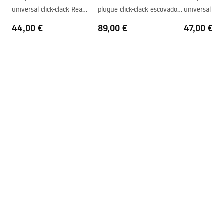
Furo da bateria
Não
universal click-clack Rea
plugue click-clack escovado
universal clic
Furo de transbordamento
Não
Titan
Rea Titan
Copper Brush
44,00 €
89,00 €
47,00 €