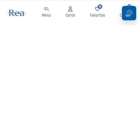
0
0
Menu
Conta
Favoritos
Carrinho
Newsletter
Mantenha-se atualizado com novidades e promoções!
Subscrever
Ao inserir e confirmar os seus dados, concorda em receber a
newsletter de acordo com os termos definidos nos
Termos e
Condições
.