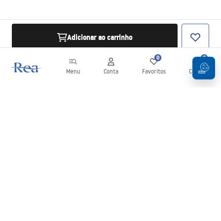
Adicionar ao carrinho
0
0
Menu
Conta
Favoritos
Carrinho
Newsletter
Mantenha-se atualizado com novidades e promoções!
Subscrever
Ao inserir e confirmar os seus dados, concorda em receber a