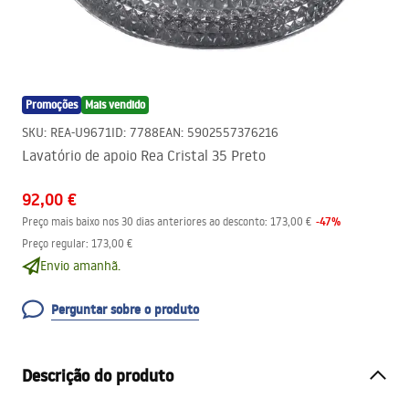
Promoções
Mais vendido
SKU
:
REA-U9671
ID
:
7788
EAN
:
5902557376216
Lavatório de apoio Rea Cristal 35 Preto
92,00 €
-
47
%
Preço mais baixo nos 30 dias anteriores ao desconto:
173,00 €
Preço regular
:
173,00 €
Envio amanhã.
Perguntar sobre o produto
Descrição do produto