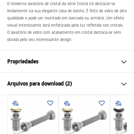
O moderno lavatório de cristal da série Cristal irá destacar-se
lindamente na sua elegante casa de banho. É feito de vidro de alta
qualidade e pode ser montado em bancada ou armário. Um efeito
visual interessante será enfatizado pela luz refletida nos cristais.
O lavatório de vidro com acabamento em cristal destaca-se sem
dúvida pelo seu interessante design.
Propriedades
Método de instalação
De apoio
Arquivos para download (2)
Materiais
Temperado
Acabamento
Brilhante
Instruções de montagem
Comprimento
355
mm
Basin.pdf
Largura
355
mm
Altura
115
mm
Condições de garantia