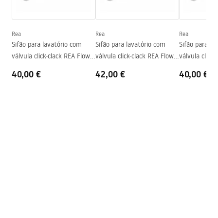
Profundidade
95
mm
Warranty_Terms_and_Conditions_Basins_-_5.pdf
Forma
Redondo
Furo da bateria
Não
Rea
Rea
Rea
Sifão para lavatório com
Sifão para lavatório com
Sifão para la
Furo de transbordamento
Não
válvula click-clack REA Flow
válvula click-clack REA Flow
válvula click
Gold
Brush Gold
Black
40,00 €
42,00 €
40,00 €