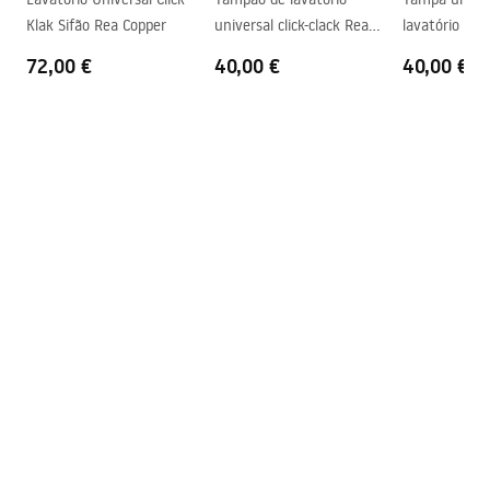
Furo da bateria
Sim
Klak Sifão Rea Copper
universal click-clack Rea
lavatório clic
Furo de transbordamento
Não
Copper
Brushed Nick
72,00 €
40,00 €
40,00 €