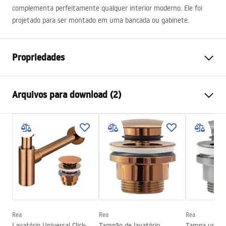
complementa perfeitamente qualquer interior moderno. Ele foi
projetado para ser montado em uma bancada ou gabinete.
Propriedades
Método de instalação
De apoio
Arquivos para download (2)
Materiais
Cerâmica sanitária
Cor
Branco
Instruções de montagem
Acabamento
Brilhante
Basin.pdf
Comprimento
810
mm
Largura
410
mm
Condições de garantia
Altura
140
mm
Warranty_Terms_and_Conditions_Basins_-_5.pdf
Profundidade
95
mm
Forma
Oval
Rea
Rea
Rea
Lavatório Universal Click-
Tampão de lavatório
Tampa univer