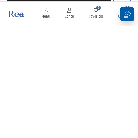
0
0
Menu
Conta
Favoritos
Carrinho
Newsletter
Mantenha-se atualizado com novidades e promoções!
Subscrever
Ao inserir e confirmar os seus dados, concorda em receber a
newsletter de acordo com os termos definidos nos
Termos e
Condições
.