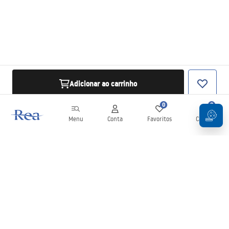
Adicionar ao carrinho
0
0
Menu
Conta
Favoritos
Carrinho
Newsletter
Mantenha-se atualizado com novidades e promoções!