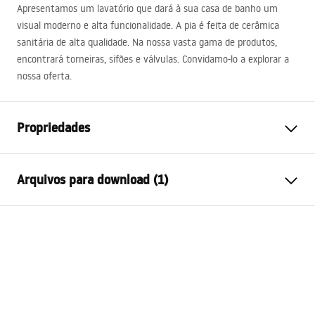
Apresentamos um lavatório que dará à sua casa de banho um
visual moderno e alta funcionalidade. A pia é feita de cerâmica
sanitária de alta qualidade. Na nossa vasta gama de produtos,
encontrará torneiras, sifões e válvulas. Convidamo-lo a explorar a
nossa oferta.
Propriedades
Método de instalação
De apoio
Arquivos para download (1)
Materiais
Cerâmica sanitária
Cor
Branco
Condições de garantia
Acabamento
Brilhante
Warranty_Terms_and_Conditions_Basins_-_5.pdf
Comprimento
590
mm
Largura
400
mm
Altura
180
mm