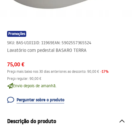
Promoções
SKU
:
BAS-U1011
ID
:
11969
EAN
:
5902557365524
Lavatório com pedestal BASARO TERRA
75,00 €
-
17
%
Preço mais baixo nos 30 dias anteriores ao desconto:
90,00 €
Preço regular
:
90,00 €
Envio depois de amanhã.
Perguntar sobre o produto
Descrição do produto