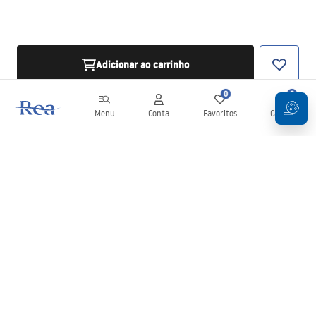
Adicionar ao carrinho
0
0
Menu
Conta
Favoritos
Carrinho
Newsletter
Mantenha-se atualizado com novidades e promoções!
Subscrever