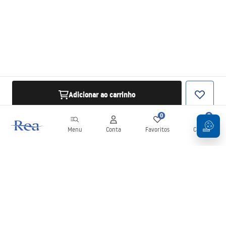
Adicionar ao carrinho
0
0
Menu
Conta
Favoritos
Carrinho
Newsletter
Mantenha-se atualizado com novidades e promoções!