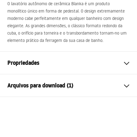
O lavatório autônomo de cerâmica Blanka é um produto
monolítico único em forma de pedestal. O design extremamente
moderno cabe perfeitamente em qualquer banheiro com design
elegante. As grandes dimensões, o clássico formato redondo da
cuba, o orifício para torneira e o transbordamento tornam-no um
elemento prático da ferragem da sua casa de banho.
Propriedades
Método de instalação
Independente
Arquivos para download (1)
Materiais
Cerâmica sanitária
Cor
Preto
Condições de garantia
Acabamento
Brilhante
Warranty_Terms_and_Conditions_Basins_-_5.pdf
Comprimento
400
mm
Largura
400
mm