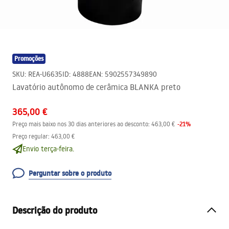
Promoções
SKU
:
REA-U6635
ID
:
4888
EAN
:
5902557349890
Lavatório autônomo de cerâmica BLANKA preto
365,00 €
-
21
%
Preço mais baixo nos 30 dias anteriores ao desconto:
463,00 €
Preço regular
:
463,00 €
Envio terça-feira.
Perguntar sobre o produto
Descrição do produto