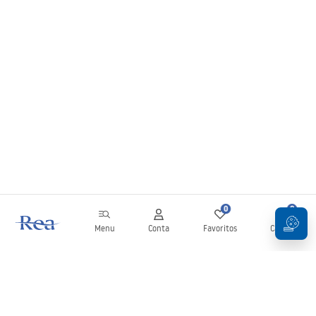
0
0
Menu
Conta
Favoritos
Carrinho
Newsletter
Mantenha-se atualizado com novidades e promoções!