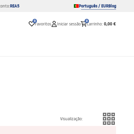
REA5
Português / EUR
Blog
conto:
0
0
0,00 €
Favoritos
Iniciar sessão
Carrinho
:
Visualização
: