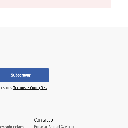
Subscrever
idos nos
Termos e Condições
.
Contacto
ercado polaco
Podlasiak Andrzej Cylwik sp. k.