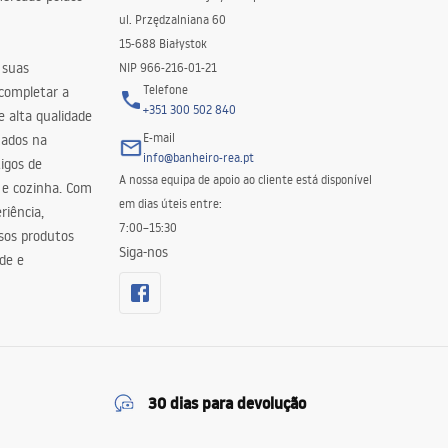
ul. Przędzalniana 60
15-688 Białystok
 suas
NIP 966-216-01-21
Telefone
 completar a
+351 300 502 840
 alta qualidade
E-mail
zados na
info@banheiro-rea.pt
igos de
A nossa equipa de apoio ao cliente está disponível
 e cozinha. Com
em dias úteis entre:
riência,
7:00–15:30
sos produtos
Siga-nos
de e
30 dias para devolução