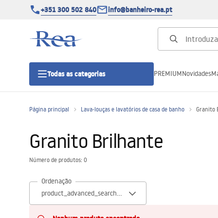
+351 300 502 840
info@banheiro-rea.pt
PREMIUM
Novidades
Ma
Todas as categorias
Página principal
Lava-louças e lavatórios de casa de banho
Granito 
Cabines de duche 90x90, 80x80 e
outras
Granito Brilhante
Portas de duche
Número de produtos: 0
Ordenação
Bases de duche de casa de banho
Sumidouros de duche