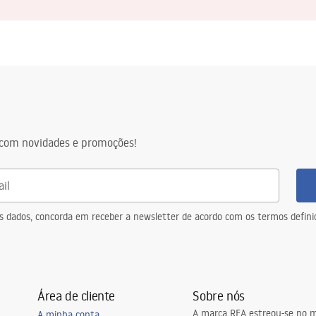
com novidades e promoções!
eus dados, concorda em receber a newsletter de acordo com os termos defin
Área de cliente
Sobre nós
A marca REA estreou-se no m
A minha conta