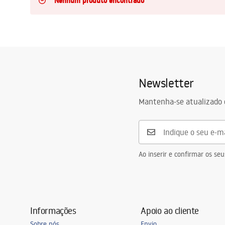
Nenhum produto encontrado
Sanitas, lavatórios
Lava-louças e lavatórios de casa
de banho
Newsletter
Cabinas de duche de casa de
Mantenha-se atualizado 
banho
Misturadores de casa de banho
Ao inserir e confirmar os s
Chuveiros de casa de banho
Cozinha
Informações
Apoio ao cliente
Acessórios de casa de banho,
Sobre nós
Envio