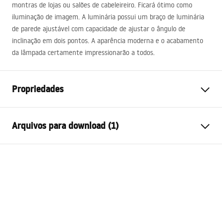
montras de lojas ou salões de cabeleireiro. Ficará ótimo como
iluminação de imagem. A luminária possui um braço de luminária
de parede ajustável com capacidade de ajustar o ângulo de
inclinação em dois pontos. A aparência moderna e o acabamento
da lâmpada certamente impressionarão a todos.
Propriedades
Modelo
APP364-1W
Arquivos para download (1)
Tipo de lâmpada
Candeeiro de parede
Comprimento (mm)
400
mm
APP364-1W
Largura (mm)
170
mm
MANUAL APP364-1W.pdf
Altura (mm)
55
mm
Alimentação
Rede eléctrica ~220V - ~240V
Material de fabrico
Metal, Plástico