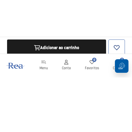
Adicionar ao carrinho
0
0
Menu
Conta
Favoritos
Carrinho
Newsletter
Mantenha-se atualizado com novidades e promoções!