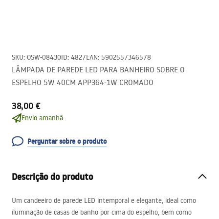
SKU
:
OSW-08430
ID
:
4827
EAN
:
5902557346578
LÂMPADA DE PAREDE LED PARA BANHEIRO SOBRE O
ESPELHO 5W 40CM APP364-1W CROMADO
38,00 €
Envio amanhã.
Perguntar sobre o produto
Descrição do produto
Um candeeiro de parede
LED
intemporal e elegante, ideal como
iluminação de casas de banho por cima do espelho, bem como