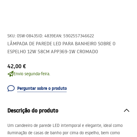
SKU
:
OSW-08435
ID
:
4839
EAN
:
5902557346622
LÂMPADA DE PAREDE LED PARA BANHEIRO SOBRE O
ESPELHO 12W 58CM APP369-1W CROMADO
42,00 €
Envio segunda-feira.
Perguntar sobre o produto
Descrição do produto
Um candeeiro de parede
LED
intemporal e elegante, ideal como
iluminação de casas de banho por cima do espelho, bem como