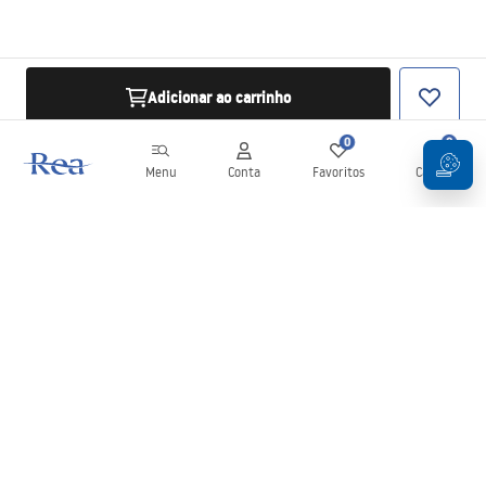
Adicionar ao carrinho
0
0
Menu
Conta
Favoritos
Carrinho
Newsletter
Mantenha-se atualizado com novidades e promoções!
Subscrever