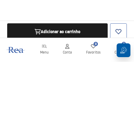
Adicionar ao carrinho
0
0
Menu
Conta
Favoritos
Carrinho
Newsletter
Mantenha-se atualizado com novidades e promoções!
Subscrever