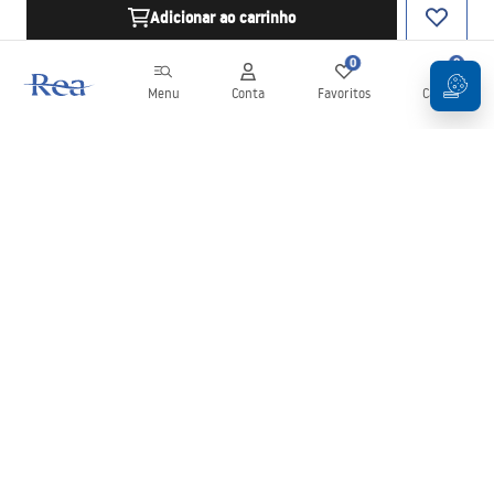
Adicionar ao carrinho
0
0
Menu
Conta
Favoritos
Carrinho
Newsletter
Mantenha-se atualizado com novidades e promoções!
Subscrever
Ao inserir e confirmar os seus dados, concorda em receber a
newsletter de acordo com os termos definidos nos
Termos e
Condições
.