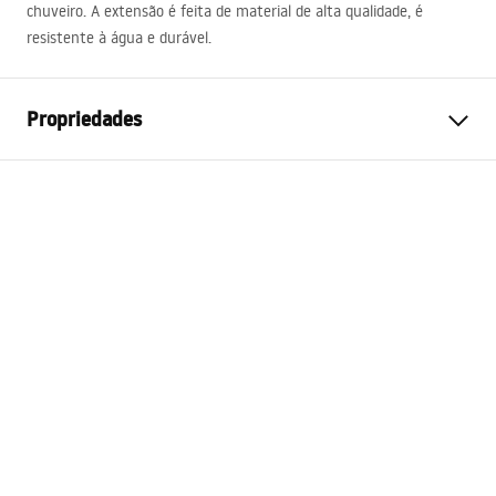
chuveiro. A extensão é feita de material de alta qualidade, é
resistente à água e durável.
Propriedades
Garantia
24 meses
Cor
Ouro
Comprimento
615
mm
Kits compatíveis
LUIS, BLISS, MAX, BRAVO,
MIKE, TOM
Toque final
Escovado