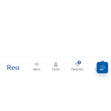
0
0
Menu
Conta
Favoritos
Carrinho
Newsletter
Mantenha-se atualizado com novidades e promoções!