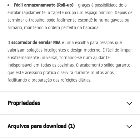
Fácil armazenamento (Roll-up)
– graças à possibilidade de o
enrolar rapidamente, o tapete ocupa um espaço mínimo. Depois de
terminar o trabalho, pode facilmente escondê-lo numa gaveta ou
armário, mantendo a ordem perfeita na bancada.
escorredor de enrolar
REA
O
é uma escolha para pessoas que
valorizam soluções inteligentes e design moderno. É fácil de limpar
e extremamente universal, tornando-se num ajudante
indispensável em todas as cozinhas. O acabamento sólido garante
que este acessório prático o servirá durante muitos anos,
facilitando a preparação das refeições diárias.
Propriedades
Cor
Cinzento
Arquivos para download (1)
Materiais
Aço, Plástico
Comprimento (mm)
380
mm