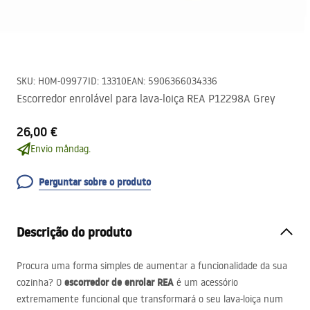
SKU
:
HOM-09977
ID
:
13310
EAN
:
5906366034336
Escorredor enrolável para lava-loiça REA P12298A Grey
26,00 €
Envio måndag.
Perguntar sobre o produto
Descrição do produto
Procura uma forma simples de aumentar a funcionalidade da sua
escorredor de enrolar
REA
cozinha? O
é um acessório
extremamente funcional que transformará o seu lava-loiça num