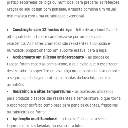
prático escorredor de loiça ou num local para preparar as refeições.
Graças ao seu design bem pensado, o tapete combina um visual
minimalista com uma durabilidade excecional.
Construção com 12 hastes de aço
– feito de aço inoxidável de
alta qualidade, o tapete caracteriza-se por uma elevada
resistência. As hastes cromadas são resistentes à corrosão e
humidade, proporcionando um suporte estável para a loiça.
Acabamento em silicone antiderrapante
– as bordas do
tapete foram cobertas com silicone, o que evita que o escorredor
deslize sobre a superfície do lava-loiça ou da bancada. Isso garante
a segurança da loiça e protege as bordas do lava-loiça contra
arranhões.
Resistência a altas temperaturas
– os materiais utilizados
para produzir o tapete são resistentes à temperatura, o que torna
o escorredor perfeito como base para panelas quentes, frigideiras
ou tabuleiros de forno.
Aplicação multifuncional
– o tapete é ideal para secar
legumes e frutas lavadas, ou escorrer a loiça.