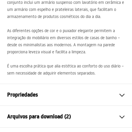
conjunto inclui um armário suspenso com lavatório em cerâmica e
um armário com espelho e prateleiras laterais, que facilitam o
armazenamento de produtos cosméticos do dia a dia.
As diferentes opções de cor e o puxador elegante permitem a
integração do mobiliário em diversos estilos de casas de banho –
desde os minimalistas aos modernos. A montagem na parede
proporciona leveza visual e facilita a limpeza.
É uma escolha prática que alia estética ao conforto do uso diário –
sem necessidade de adquirir elementos separados.
Propriedades
Cor
Branco
Arquivos para download (2)
Método de instalação
Suspensa
Materiais
Alumínio , Cerâmica sanitária,