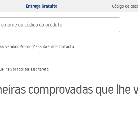
Entrega Gratuita
Código de des
is vendido
Promoções
Sobre nós
Contacto
lhe vão facilitar essa tarefa!
ras comprovadas que lhe vão