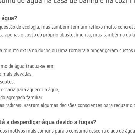
sumo de água na casa de banho e na cozinh
r água?
questão de ecologia, mas também tem um reflexo muito concret
a apenas o custo do próprio abastecimento, mas também o do tr
ada minuto extra no duche ou uma torneira a pingar geram custos 
sumo de água traduz-se em:
 mais elevadas,
sgotos,
essária para aquecer a água,
o agregado familiar.
s radicais. Bastam algumas decisões conscientes para reduzir o
stá a desperdiçar água devido a fugas?
dos motivos mais comuns para o consumo descontrolado de água