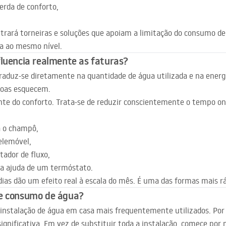
erda de conforto,
trará torneiras e soluções que apoiam a limitação do consumo de
ça ao mesmo nível.
fluencia realmente as faturas?
aduz-se diretamente na quantidade de água utilizada e na energi
soas esquecem.
nte do conforto. Trata-se de reduzir conscientemente o tempo ond
a o champô,
elemóvel,
tador de fluxo,
 a ajuda de um termóstato.
ias dão um efeito real à escala do mês. É uma das formas mais 
de consumo de água?
 instalação de água em casa mais frequentemente utilizados. P
ignificativa. Em vez de substituir toda a instalação, comece por 