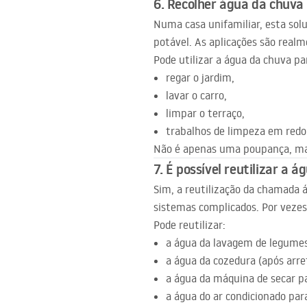
6. Recolher água da chuva
Numa casa unifamiliar, esta sol
potável. As aplicações são real
Pode utilizar a água da chuva pa
regar o jardim,
lavar o carro,
limpar o terraço,
trabalhos de limpeza em redor
Não é apenas uma poupança, ma
7. É possível reutilizar a 
Sim, a reutilização da chamada 
sistemas complicados. Por vez
Pode reutilizar:
a água da lavagem de legumes
a água da cozedura (após arre
a água da máquina de secar p
a água do ar condicionado par