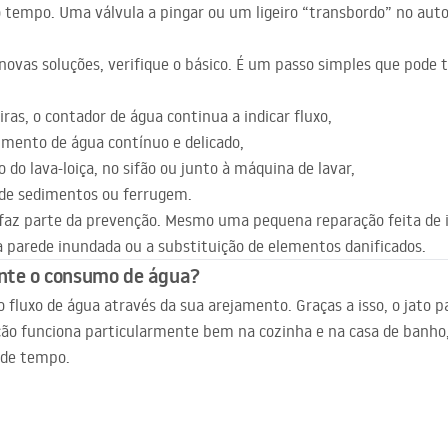
 tempo. Uma válvula a pingar ou um ligeiro “transbordo” no aut
ovas soluções, verifique o básico. É um passo simples que pode t
iras, o contador de água continua a indicar fluxo,
imento de água contínuo e delicado,
do lava-loiça, no sifão ou junto à máquina de lavar,
s de sedimentos ou ferrugem.
o faz parte da prevenção. Mesmo uma pequena reparação feita de 
parede inundada ou a substituição de elementos danificados.
ente o consumo de água?
 o fluxo de água através da sua arejamento. Graças a isso, o jato 
ão funciona particularmente bem na cozinha e na casa de banho,
 de tempo.