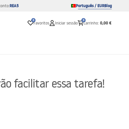
REA5
Português / EUR
Blog
conto:
0
0
0,00 €
Favoritos
Iniciar sessão
Carrinho
:
 facilitar essa tarefa!