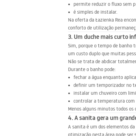
permite reduzir o fluxo sem p
é simples de instalar.
Na oferta da Łazienka Rea encon
conforto de utilização permane
3. Um duche mais curto in
Sim, porque o tempo de banho tr
um custo duplo que muitas pes
Não se trata de abdicar totalme
Durante o banho pode:
fechar a água enquanto aplic
definir um temporizador no t
instalar um chuveiro com limi
controlar a temperatura com
Menos alguns minutos todos os d
4. A sanita gera um gran
A sanita é um dos elementos da
otimização nesta área pode ser s