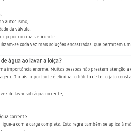
,
no autoclismo,
dade da válvula,
tigo por um mais eficiente.
ilizam-se cada vez mais soluções encastradas, que permitem um 
de água ao lavar a loiça?
uma importância enorme. Muitas pessoas não prestam atenção a q
agem. O mais importante é eliminar o hábito de ter o jato cons
 vez de lavar sob água corrente,
água corrente.
a, ligue-a com a carga completa. Esta regra também se aplica à má