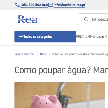
+351 300 502 840
info@banheiro-rea.pt
PREMIUM
Novidades
Ma
Todas as categorias
Página principal
News
Como poupar água? Maneiras comprovadas que 
Cabines de duche 90x90, 80x80 e
outras
Como poupar água? Manei
Portas de duche
Bases de duche de casa de banho
Sumidouros de duche