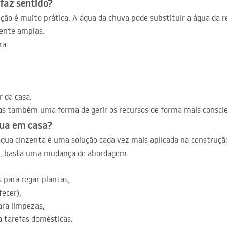
 faz sentido?
ução é muito prática. A água da chuva pode substituir a água da 
mente amplas.
ra:
 da casa.
s também uma forma de gerir os recursos de forma mais consci
água em casa?
água cinzenta é uma solução cada vez mais aplicada na construçã
es, basta uma mudança de abordagem.
 para regar plantas,
fecer),
ara limpezas,
a tarefas domésticas.