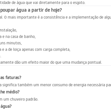
tidade de água que vai diretamente para o esgoto.
 poupar água a partir de hoje?
l. O mais importante é a consistência e a implementação de alg
instalação,
a e na casa de banho,
guns minutos,
a e a de loiça apenas com carga completa,
.
riamente dão um efeito maior do que uma mudança pontual.
as faturas?
 significa também um menor consumo de energia necessária par
che médio?
om um chuveiro padrão.
a água?