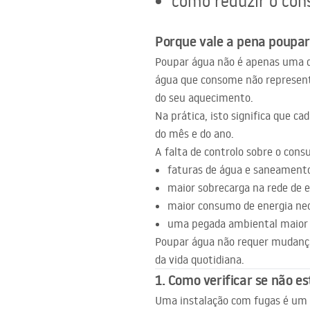
como reduzir o con
acessórios de casa de banho
Porque vale a pena poupa
Poupar água não é apenas uma 
água que consome não represent
do seu aquecimento.
Na prática, isto significa que c
do mês e do ano.
A falta de controlo sobre o con
faturas de água e saneamento
maior sobrecarga na rede de e
maior consumo de energia nec
uma pegada ambiental maior d
Poupar água não requer mudança
da vida quotidiana.
1. Como verificar se não e
Uma instalação com fugas é um 