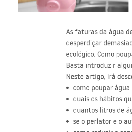
Sanitas, lavatórios
As faturas da água d
Lava-louças e lavatórios de casa
de banho
desperdiçar demasiad
ecológico. Como poupa
Cabinas de duche de casa de
banho
Basta introduzir algu
Neste artigo, irá desc
Misturadores de casa de banho
como poupar água 
Chuveiros de casa de banho
quais os hábitos q
quantos litros de 
Cozinha
se o perlator e o 
Acessórios de casa de banho,