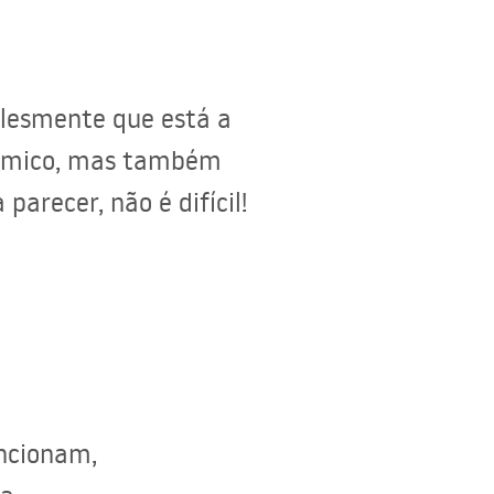
plesmente que está a
nómico, mas também
arecer, não é difícil!
uncionam,