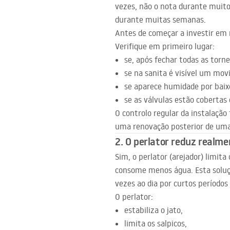
vezes, não o nota durante muito
durante muitas semanas.
Antes de começar a investir em n
Verifique em primeiro lugar:
se, após fechar todas as torne
se na sanita é visível um mov
se aparece humidade por baixo 
se as válvulas estão coberta
O controlo regular da instalaçã
uma renovação posterior de uma 
2. O perlator reduz realm
Sim, o perlator (arejador) limita
consome menos água. Esta soluç
vezes ao dia por curtos períodos
O perlator:
estabiliza o jato,
limita os salpicos,