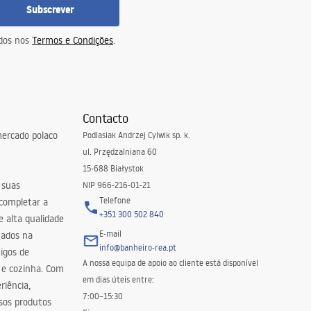
Subscrever
idos nos
Termos e Condições
.
Contacto
ercado polaco
Podlasiak Andrzej Cylwik sp. k.
ul. Przędzalniana 60
15-688 Białystok
 suas
NIP 966-216-01-21
Telefone
 completar a
+351 300 502 840
 alta qualidade
E-mail
zados na
info@banheiro-rea.pt
igos de
A nossa equipa de apoio ao cliente está disponível
 e cozinha. Com
em dias úteis entre:
riência,
7:00–15:30
sos produtos