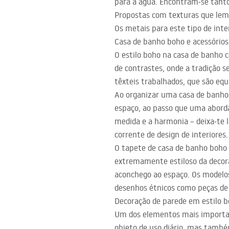
para a água. Encontram-se tanto
Propostas com texturas que lem
Os metais para este tipo de int
Casa de banho boho e acessórios 
O estilo boho na casa de banho 
de contrastes, onde a tradição 
têxteis trabalhados, que são equ
Ao organizar uma casa de banho 
espaço, ao passo que uma aborda
medida e a harmonia – deixa-te l
corrente de design de interiores.
O tapete de casa de banho boho
extremamente estiloso da decor
aconchego ao espaço. Os modelos
desenhos étnicos como peças de 
Decoração de parede em estilo 
Um dos elementos mais importan
objeto de uso diário, mas tamb