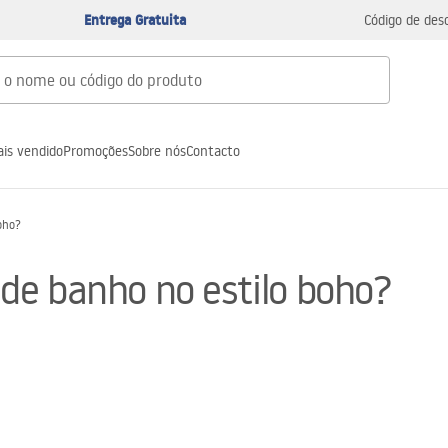
Entrega Gratuita
Código de des
is vendido
Promoções
Sobre nós
Contacto
oho?
de banho no estilo boho?