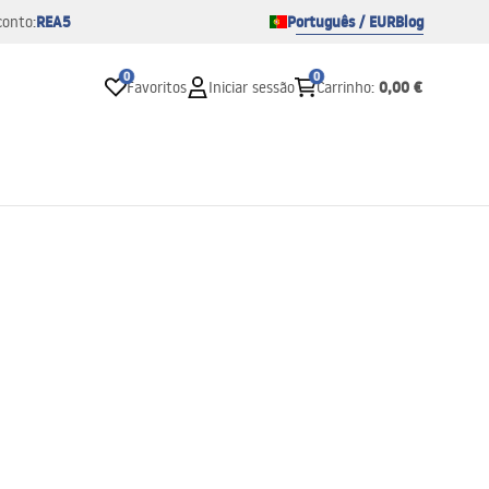
REA5
Português / EUR
Blog
conto:
0
0
0,00 €
Favoritos
Iniciar sessão
Carrinho
: