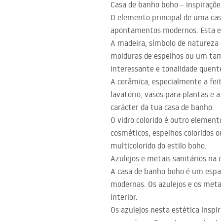
Casa de banho boho – inspiraçõe
acessórios de casa de banho
O elemento principal de uma cas
apontamentos modernos. Esta es
A madeira, símbolo de natureza e
molduras de espelhos ou um tamp
interessante e tonalidade quen
A cerâmica, especialmente a feit
lavatório, vasos para plantas e 
carácter da tua casa de banho.
O vidro colorido é outro element
cosméticos, espelhos coloridos o
multicolorido do estilo boho.
Azulejos e metais sanitários na 
A casa de banho boho é um espa
modernas. Os azulejos e os meta
interior.
Os azulejos nesta estética inspi