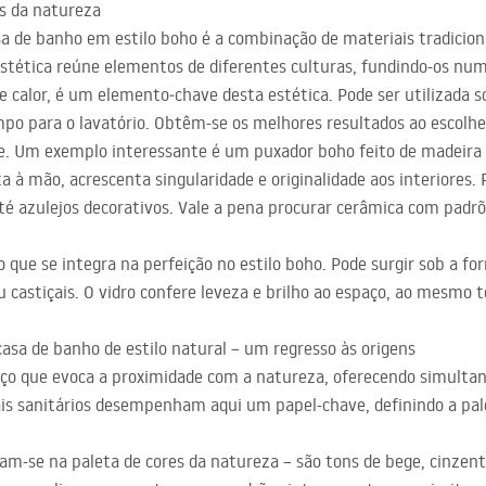
s da natureza
a de banho em estilo boho é a combinação de materiais tradicion
tética reúne elementos de diferentes culturas, fundindo-os num
 calor, é um elemento‑chave desta estética. Pode ser utilizada s
o para o lavatório. Obtêm-se os melhores resultados ao escolhe
te. Um exemplo interessante é um puxador boho feito de madeira
a à mão, acrescenta singularidade e originalidade aos interiores.
até azulejos decorativos. Vale a pena procurar cerâmica com padr
o que se integra na perfeição no estilo boho. Pode surgir sob a fo
u castiçais. O vidro confere leveza e brilho ao espaço, ao mesmo
casa de banho de estilo natural – um regresso às origens
ço que evoca a proximidade com a natureza, oferecendo simult
is sanitários desempenham aqui um papel-chave, definindo a pal
ram-se na paleta de cores da natureza – são tons de bege, cinzen