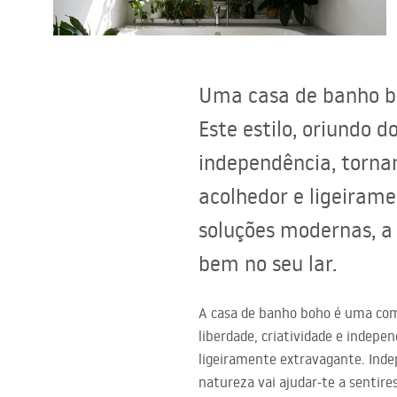
Sanitas, lavatórios
Uma casa de banho bo
Lava-louças e lavatórios de casa
de banho
Este estilo, oriundo 
independência, tornan
Cabinas de duche de casa de
banho
acolhedor e ligeirame
soluções modernas, a
Misturadores de casa de banho
bem no seu lar.
Chuveiros de casa de banho
A casa de banho boho é uma comb
liberdade, criatividade e indepe
Cozinha
ligeiramente extravagante. Inde
natureza vai ajudar-te a sentir
Acessórios de casa de banho,