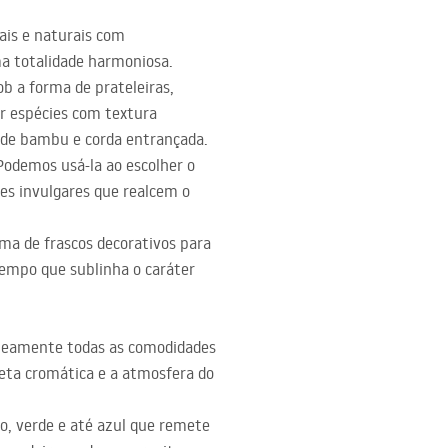
ais e naturais com
a totalidade harmoniosa.
ob a forma de prateleiras,
r espécies com textura
 de bambu e corda entrançada.
 Podemos usá-la ao escolher o
ões invulgares que realcem o
rma de frascos decorativos para
 tempo que sublinha o caráter
aneamente todas as comodidades
eta cromática e a atmosfera do
to, verde e até azul que remete