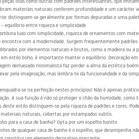
 peças lisas como outras com padrões interessantes, que imitam
bram materiais naturais conferem profundidade e um carácter a
erior distinguem-se geralmente por formas depuradas e uma palet
– equilíbrio entre riqueza e simplicidade
combina luxo com simplicidade, riqueza de ornamentos com mater
se encontra com a modernidade. Surgem frequentemente padrões or
ilibrados por elementos naturais e brutos, como a madeira ou a p
em estilo boho, é importante manter o equilíbrio. Decoração em
gem demasiado minimalista faz perder a alma da estética boémia
evar pela imaginação, mas lembra-te da funcionalidade e da simpl
 enquadra-se na perfeição nestes princípios! Não é apenas prát
ação. A sua função é não só proteger o chão da humidade, como 
 deste estilo distinguem-se pela riqueza de padrões e cores. Po
materiais naturais, cobertas por estampados subtis.
boho para a casa de banho? Opta por um espelho bonito
tes de qualquer casa de banho é o espelho, que desempenha nã
ém constitui um elemento decorativo marcante.