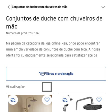
Conjuntos de duche com chuveiros de mão
Conjuntos de duche com chuveiros de
mão
Número de produtos: 134
Na página da categoria da loja online Rea, onde pode encontrar
uma ampla variedade de conjuntos de duche com bica. A nossa
oferta foi cuidadosamente selecionada para satisfazer até os
clientes mais exigentes. Convidamo-lo a explorar as diversas
propostas deste tipo de tornearia de casa de banho e a descobrir
como é fácil introduzir modernidade, funcionalidade e conforto na
Filtros e ordenação
sua casa de banho! Aguardamos a sua visita!
Visualização
: