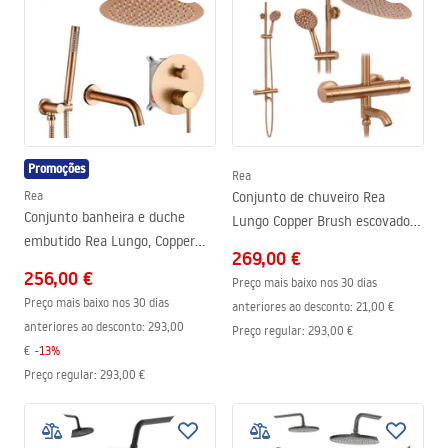
Promoções
Rea
Rea
Conjunto de chuveiro Rea
Conjunto banheira e duche
Lungo Copper Brush escovado
embutido Rea Lungo, Copper
com termostato
269,00 €
Brush + BOX
256,00 €
Preço mais baixo nos 30 dias
Preço mais baixo nos 30 dias
anteriores ao desconto:
21,00 €
anteriores ao desconto:
293,00
Preço regular
:
293,00 €
€
-
13
%
Preço regular
:
293,00 €