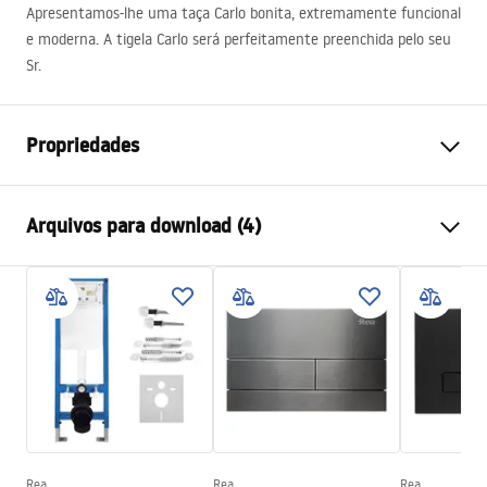
Apresentamos-lhe uma taça Carlo bonita, extremamente funcional
e moderna. A tigela Carlo será perfeitamente preenchida pelo seu
Sr.
Propriedades
Método de instalação
Suspensa
Arquivos para download (4)
Sistema de descarga
Rimless (sem rebordo)
Cor
Branco
Atest higieniczny
Acabamento
Brilhante
ATEST-higieniczny.pdf
Materiais
Cerâmica sanitária
Comprimento
495
mm
Instrukcja montażu video
Largura
370
mm
instrukcja-montażu-misy-wc-video.mp4
Altura
355
mm
Espaçamento dos parafusos de
180
mm
Rea
Rea
Rea