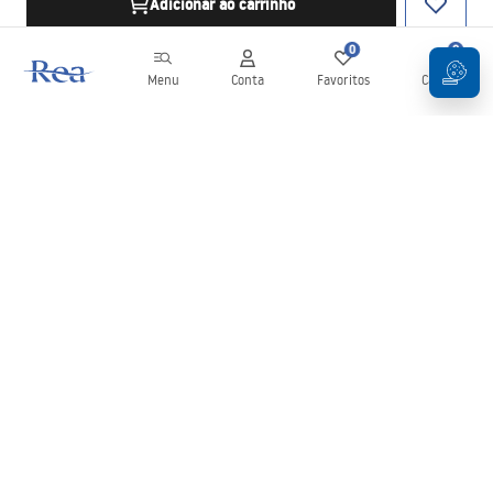
Adicionar ao carrinho
0
0
Menu
Conta
Favoritos
Carrinho
Newsletter
Mantenha-se atualizado com novidades e promoções!
Subscrever
Ao inserir e confirmar os seus dados, concorda em receber a
newsletter de acordo com os termos definidos nos
Termos e
Condições
.