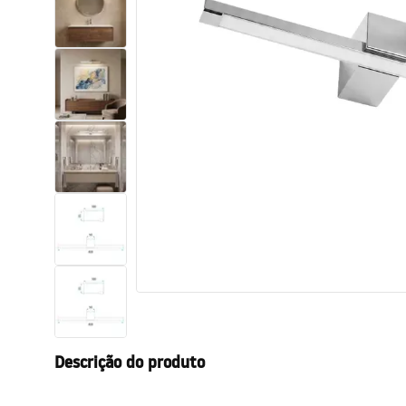
Sanitas, lavatórios
Lava-louças e lavatórios de casa
de banho
Cabinas de duche de casa de
banho
Misturadores de casa de banho
Chuveiros de casa de banho
Cozinha
Descrição do produto
Acessórios de casa de banho,