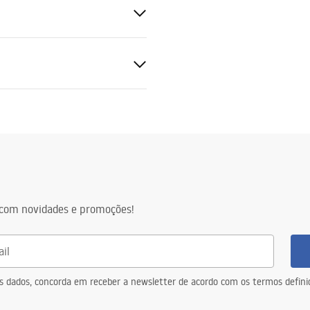
parede
eta energética
2501214_big_color.pdf
ca ~220V - ~240V
tico
m
com novidades e promoções!
tegrada
tegrada
eus dados, concorda em receber a newsletter de acordo com os termos defin