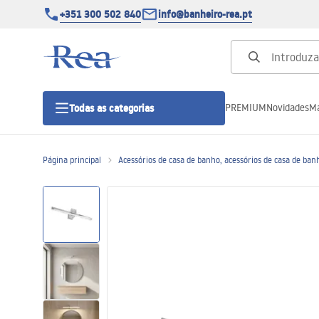
+351 300 502 840
info@banheiro-rea.pt
PREMIUM
Novidades
Ma
Todas as categorias
Página principal
Acessórios de casa de banho, acessórios de casa de ban
Cabines de duche 90x90, 80x80 e
outras
Portas de duche
Bases de duche de casa de banho
Sumidouros de duche