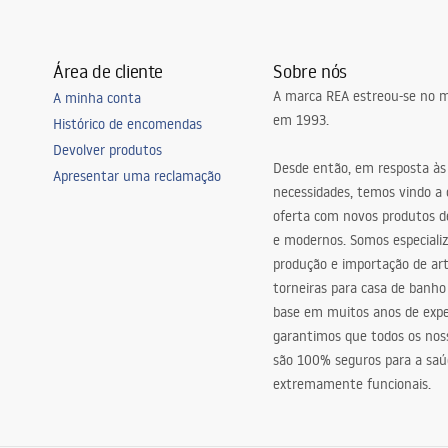
Área de cliente
Sobre nós
A marca REA estreou-se no m
A minha conta
em 1993.
Histórico de encomendas
la de jantar, corredor/escadas,
Devolver produtos
o para crianças, Sala de estar,
Desde então, em resposta às
Apresentar uma reclamação
rsais
necessidades, temos vindo a
oferta com novos produtos de
e modernos. Somos especiali
produção e importação de art
torneiras para casa de banho
base em muitos anos de expe
garantimos que todos os nos
são 100% seguros para a saú
extremamente funcionais.