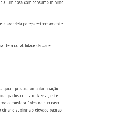
ência luminosa com consumo mínimo
e a arandela pareça extremamente
rante a durabilidade da cor e
ra quem procura uma iluminação
a graciosa e luz universal, este
 uma atmosfera única na sua casa.
 olhar e sublinha o elevado padrão