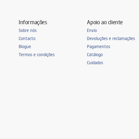
Temperatura de cor
4000K
Fonte de luz incluída
Sim
Informações
Apoio ao cliente
Classe energética
E
Sobre nós
Envio
Selagem
IP20
Contacto
Devoluções e reclamações
Quarto
escritório, Sa
Blogue
Pagamentos
cozinha, Quart
Termos e condições
Catálogo
quarto, Unive
Cuidados
Alimentação
8W