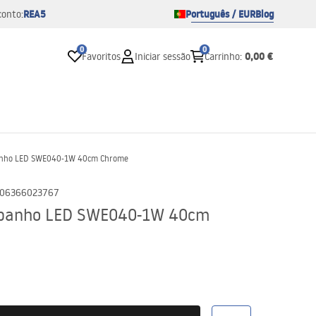
REA5
Português / EUR
Blog
conto:
0
0
0,00 €
Favoritos
Iniciar sessão
Carrinho
:
 banho LED SWE040-1W 40cm Chrome
06366023767
e banho LED SWE040-1W 40cm