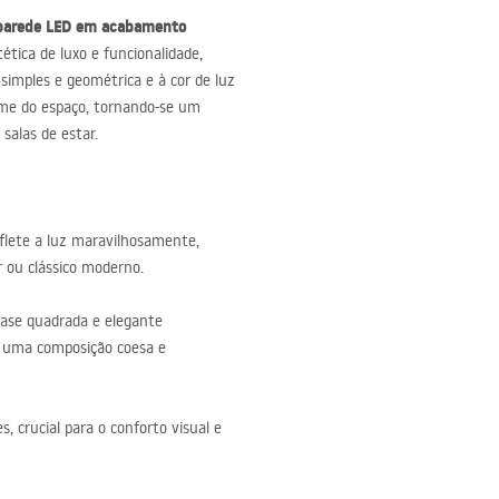
 parede
LED
em acabamento
ética de luxo e funcionalidade,
 simples e geométrica e à cor de luz
rme do espaço, tornando-se um
alas de estar.
eflete a luz maravilhosamente,
r ou clássico moderno.
ase quadrada e elegante
o uma composição coesa e
 crucial para o conforto visual e