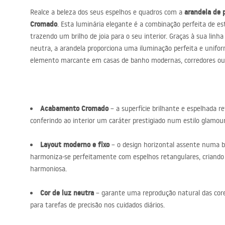
acessórios de casa de banho
arandela de
Realce a beleza dos seus espelhos e quadros com a
Cromado
. Esta luminária elegante é a combinação perfeita de est
trazendo um brilho de joia para o seu interior. Graças à sua linha
neutra, a arandela proporciona uma iluminação perfeita e unifo
elemento marcante em casas de banho modernas, corredores ou s
Acabamento Cromado
– a superfície brilhante e espelhada r
conferindo ao interior um caráter prestigiado num estilo glamou
Layout moderno e fixo
– o design horizontal assente numa b
harmoniza-se perfeitamente com espelhos retangulares, criand
harmoniosa.
Cor de luz neutra
– garante uma reprodução natural das cores,
para tarefas de precisão nos cuidados diários.