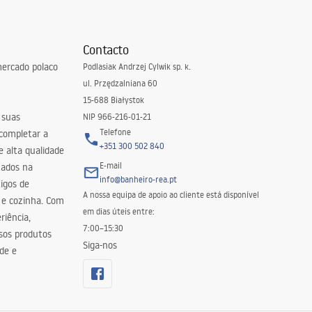
Contacto
ercado polaco
Podlasiak Andrzej Cylwik sp. k.
ul. Przędzalniana 60
15-688 Białystok
 suas
NIP 966-216-01-21
Telefone
 completar a
+351 300 502 840
 alta qualidade
E-mail
zados na
info@banheiro-rea.pt
igos de
A nossa equipa de apoio ao cliente está disponível
 e cozinha. Com
em dias úteis entre:
riência,
7:00–15:30
sos produtos
Siga-nos
de e