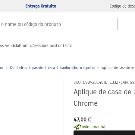
Entrega Gratuita
Código de des
is vendido
Promoções
Sobre nós
Contacto
ho
Candeeiros de parede de casa de banho sobre o espelho
Aplique de casa de
SKU
:
OSW-20140
ID
:
13327
EAN
:
59
Aplique de casa d
Chrome
47,00 €
Envio amanhã.