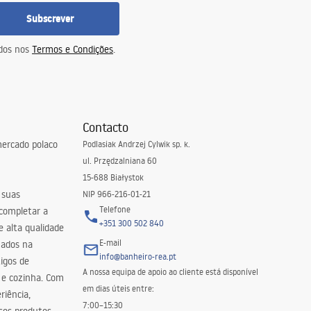
Subscrever
idos nos
Termos e Condições
.
Contacto
ercado polaco
Podlasiak Andrzej Cylwik sp. k.
ul. Przędzalniana 60
15-688 Białystok
 suas
NIP 966-216-01-21
Telefone
 completar a
+351 300 502 840
 alta qualidade
E-mail
zados na
info@banheiro-rea.pt
igos de
A nossa equipa de apoio ao cliente está disponível
 e cozinha. Com
em dias úteis entre:
riência,
7:00–15:30