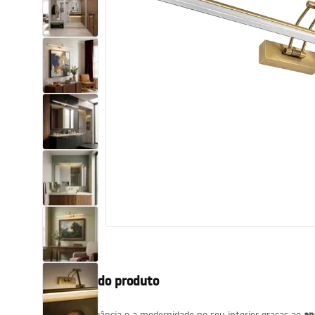
Sanitas, lavatórios
Lava-louças e lavatórios de casa
de banho
Cabinas de duche de casa de
banho
Misturadores de casa de banho
Chuveiros de casa de banho
Cozinha
Descrição do produto
Acessórios de casa de banho,