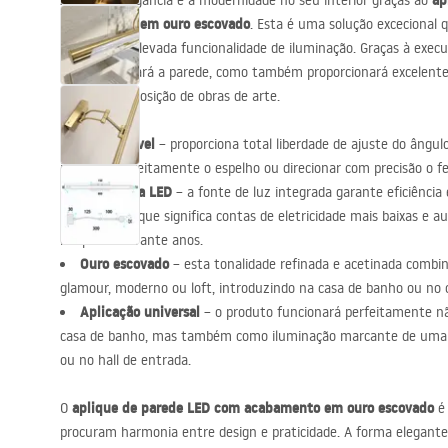
ap
Aprecie a elegância e a modernidade no seu interior graças ao
acessórios de casa de banho
acabamento em ouro escovado
. Esta é uma solução excecional
com a mais elevada funcionalidade de iluminação. Graças à execuç
não só decorará a parede, como também proporcionará excelentes
ou para a exposição de obras de arte.
Braço móvel
– proporciona total liberdade de ajuste do ângulo
iluminar perfeitamente o espelho ou direcionar com precisão o fe
Tecnologia
LED
– a fonte de luz integrada garante eficiência 
excecional, o que significa contas de eletricidade mais baixas e a
lâmpadas durante anos.
Ouro escovado
– esta tonalidade refinada e acetinada combi
glamour, moderno ou loft, introduzindo na casa de banho ou no 
Aplicação universal
– o produto funcionará perfeitamente nã
casa de banho, mas também como iluminação marcante de uma ga
ou no hall de entrada.
aplique de parede
LED
com acabamento em ouro escovado
O
é 
procuram harmonia entre design e praticidade. A forma elegante