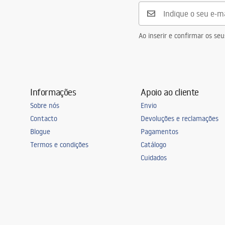
Número de pontos de luz
fonte LED in
Rosca usada
Fonte LED in
Ao inserir e confirmar os s
Cor clara
Neutro
Temperatura de cor
4000K
Fonte de luz incluída
Sim
Informações
Apoio ao cliente
Classe energética
F
Sobre nós
Envio
Selagem
IP20
Contacto
Devoluções e reclamações
Quarto
escritório, Sa
Blogue
Pagamentos
cozinha, Sala
Termos e condições
Catálogo
Alimentação
16W
Cuidados
Características adicionais
tilt angle ad