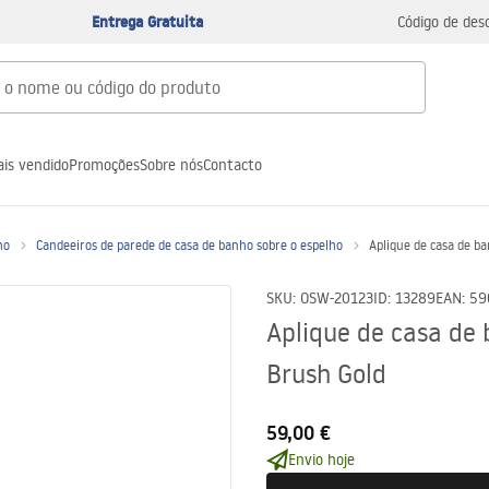
Entrega Gratuita
Código de des
is vendido
Promoções
Sobre nós
Contacto
ho
Candeeiros de parede de casa de banho sobre o espelho
Aplique de casa de 
SKU
:
OSW-20123
ID
:
13289
EAN
:
59
Aplique de casa d
Brush Gold
59,00 €
Envio hoje