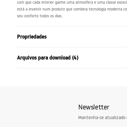
com que cada interior ganhe uma atmosfera e uma classe excecio
está a investir num produto que combina tecnologia moderna co
seu conforto todos os dias.
Propriedades
Modelo
SWE024-1W 
Arquivos para download (4)
Tipo de lâmpada
Candeeiro de
Comprimento (mm)
800
mm
Warunki bezpieczeństwa
Largura (mm)
300
mm
Instr
WARUNKI BEZPIECZENSTWA
Manua
Altura (mm)
50
mm
LAMPY.pdf
Alimentação
Rede eléctri
Newsletter
Material de fabrico
alumínio, Met
Instruções de montagem
Etiqu
Fluxo luminoso
1001 - 1500 
Manual_SWE024-1W.pdf
etykie
Mantenha-se atualizado 
Cor da lâmpada
gold brush