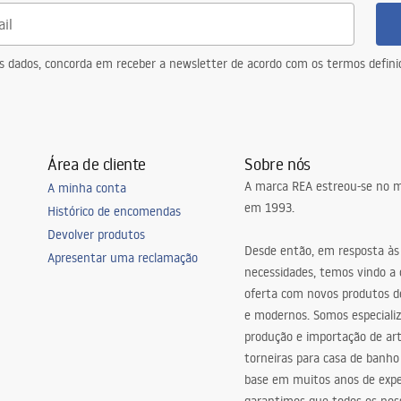
tegrada
tegrada
eus dados, concorda em receber a newsletter de acordo com os termos defin
Área de cliente
Sobre nós
A marca REA estreou-se no m
A minha conta
em 1993.
Histórico de encomendas
la de jantar, corredor/escadas,
Devolver produtos
 de estar, quarto, Universais
Desde então, em resposta às
Apresentar uma reclamação
necessidades, temos vindo a
oferta com novos produtos de
justment
e modernos. Somos especiali
produção e importação de art
torneiras para casa de banho
base em muitos anos de expe