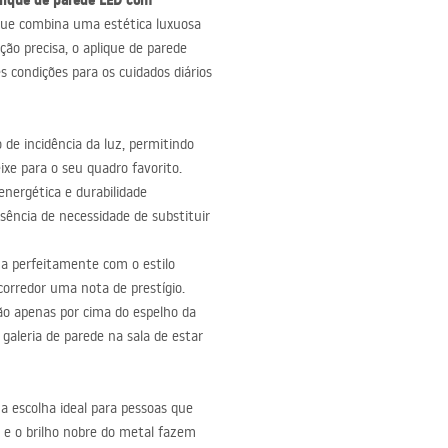
lique de parede
LED
com
 que combina uma estética luxuosa
ão precisa, o aplique de parede
 condições para os cuidados diários
 de incidência da luz, permitindo
ixe para o seu quadro favorito.
energética e durabilidade
usência de necessidade de substituir
na perfeitamente com o estilo
corredor uma nota de prestígio.
o apenas por cima do espelho da
leria de parede na sala de estar
a escolha ideal para pessoas que
 e o brilho nobre do metal fazem