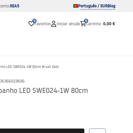
REA5
Português / EUR
Blog
conto:
0
0
0,00 €
Favoritos
Iniciar sessão
Carrinho
:
banho LED SWE024-1W 80cm Brush Gold
06366023606
e banho LED SWE024-1W 80cm