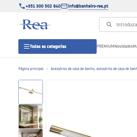
+351 300 502 840
info@banheiro-rea.pt
PREMIUM
Novidades
Ma
Todas as categorias
Página principal
Acessórios de casa de banho, acessórios de casa de ban
Cabines de duche 90x90, 80x80 e
outras
Portas de duche
Bases de duche de casa de banho
Sumidouros de duche