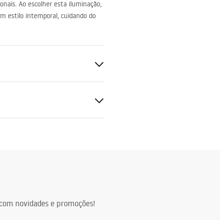
nais. Ao escolher esta iluminação,
m estilo intemporal, cuidando do
80cm
 parede
uções de montagem
l_SWE024-1W.pdf
ca ~220V - ~240V
al, Plástico
eta energética
lm
ta_energetyczna.pdf
com novidades e promoções!