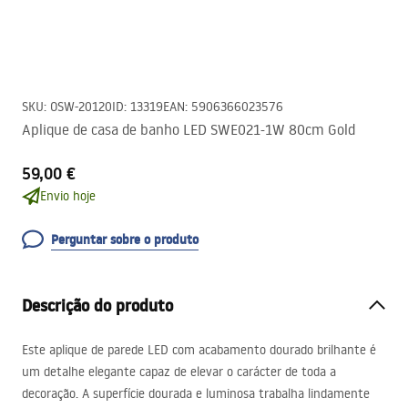
SKU
:
OSW-20120
ID
:
13319
EAN
:
5906366023576
Aplique de casa de banho LED SWE021-1W 80cm Gold
59,00 €
Envio hoje
Perguntar sobre o produto
Descrição do produto
Este aplique de parede
LED
com acabamento dourado brilhante é
um detalhe elegante capaz de elevar o carácter de toda a
decoração. A superfície dourada e luminosa trabalha lindamente