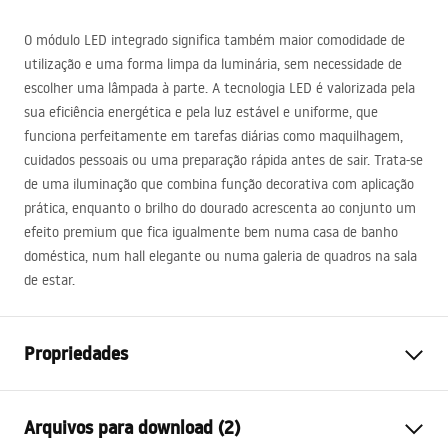
O módulo
LED
integrado significa também maior comodidade de
utilização e uma forma limpa da luminária, sem necessidade de
escolher uma lâmpada à parte. A tecnologia
LED
é valorizada pela
sua eficiência energética e pela luz estável e uniforme, que
funciona perfeitamente em tarefas diárias como maquilhagem,
cuidados pessoais ou uma preparação rápida antes de sair. Trata-se
de uma iluminação que combina função decorativa com aplicação
prática, enquanto o brilho do dourado acrescenta ao conjunto um
efeito premium que fica igualmente bem numa casa de banho
doméstica, num hall elegante ou numa galeria de quadros na sala
de estar.
Propriedades
Modelo
SWE021-1W
Arquivos para download (2)
Tipo de lâmpada
Candeeiro de parede