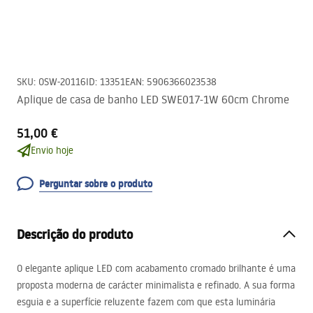
SKU
:
OSW-20116
ID
:
13351
EAN
:
5906366023538
Aplique de casa de banho LED SWE017-1W 60cm Chrome
51,00 €
Envio hoje
Perguntar sobre o produto
Descrição do produto
O elegante aplique
LED
com acabamento cromado brilhante é uma
proposta moderna de carácter minimalista e refinado. A sua forma
esguia e a superfície reluzente fazem com que esta luminária