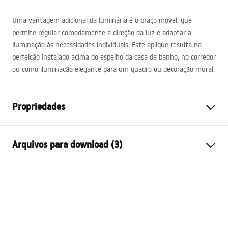
Uma vantagem adicional da luminária é o braço móvel, que
permite regular comodamente a direção da luz e adaptar a
iluminação às necessidades individuais. Este aplique resulta na
perfeição instalado acima do espelho da casa de banho, no corredor
ou como iluminação elegante para um quadro ou decoração mural.
Propriedades
Modelo
SWE017-1W
Arquivos para download (3)
Tipo de lâmpada
Candeeiro de parede
Comprimento (mm)
600
mm
Warunki bezpieczeństwa
Largura (mm)
300
mm
WARUNKI BEZPIECZENSTWA LAMPY.pdf
Altura (mm)
50
mm
Alimentação
Rede eléctrica ~220V - ~240V
Instruções de montagem